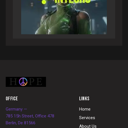
OFFICE
LINKS
Germany —
Home
785 15h Street, Office 478
Services
Berlin, De 81566
About Us