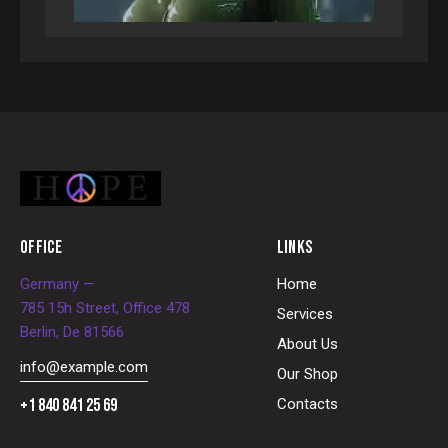
OFFICE
LINKS
Germany —
Home
785 15h Street, Office 478
Services
Berlin, De 81566
About Us
info@example.com
Our Shop
+1 840 841 25 69
Contacts